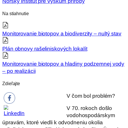
Nórsky Inštitút pre výskum prírody
Na stiahnutie
Monitorovanie biotopov a biodiverzity – nultý stav
Plán obnovy rašeliniskových lokalít
Monitorovanie biotopov a hladiny podzemnej vody
– po realizácii
Zdieľajte
V čom bol problém?
V 70. rokoch došlo
vodohospodárskym
úpravám, ktoré viedli k odvodneniu okolia