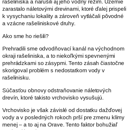
rašeliniska a narušili aj jeho vodný režim. Územie
zarastalo náletovými drevinami, ktoré ďalej prispeli
k vysychaniu lokality a zároveň vytláčali pôvodné
a vzácne rašeliniskové druhy.
Ako sme ho riešili?
Prehradili sme odvodňovací kanál na východnom
okraji rašeliniska, a to niekoľkými spevnenými
prehrádzkami so zásypmi. Tento zásah čiastočne
skorigoval problém s nedostatkom vody v
rašelinisku.
Súčasťou obnovy odstraňovanie náletových
drevín, ktoré takisto vrchovisko vysušujú.
Vrchovisko je však závislé od dostatku dažďovej
vody a v posledných rokoch prší pre zmenu klímy
menej – a to aj na Orave. Tento faktor bohužiaľ