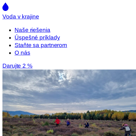
Voda v krajine
Naše riešenia
Úspešné príklady
Staňte sa partnerom
O nás
Darujte 2 %