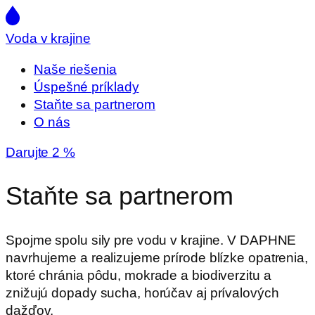
Voda v krajine
Naše riešenia
Úspešné príklady
Staňte sa partnerom
O nás
Darujte 2 %
Staňte sa partnerom
Spojme spolu sily pre vodu v krajine. V DAPHNE
navrhujeme a realizujeme prírode blízke opatrenia,
ktoré chránia pôdu, mokrade a biodiverzitu a
znižujú dopady sucha, horúčav aj prívalových
dažďov.